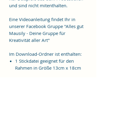
und sind nicht mitenthalten.
Eine Videoanleitung findet Ihr in
unserer Facebook Gruppe "Alles gut
Mausily - Deine Gruppe für
Kreativität aller Art"
Im Download-Ordner ist enthalten:
1 Stickdatei geeignet für den
Rahmen in Größe 13cm x 18cm
Folgende Formate sind im Ordner
enthalten:
JEF, EXP, VIP, VP3, HUS, PES, XXX, DST
Weitere Formate sind auf Anfrage
möglich.
ES HANDELT SICH BEI DIESEM
ARTIKEL UM EINE DIGITALE