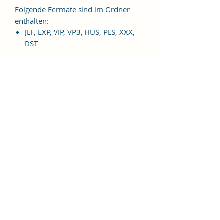
Folgende Formate sind im Ordner
enthalten:
JEF, EXP, VIP, VP3, HUS, PES, XXX,
DST
Weitere Formate sind auf
Anfrage möglich.
ES HANDELT SICH BEI DIESEM
ARTIKEL UM EINE DIGITALE
STICKDATEI, NICHT UM EIN
FERTIGES PRODUKT!
Nutzungsbedingungen
Bitte beachte unbedingt, dass das
Weitergeben, Kopieren, Tauschen,
Verschenken, Verkaufen oder
Veröffentlichen aller "Alles gut