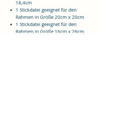
18,4cm
1 Stickdatei geeignet für den
Rahmen in Größe 20cm x 20cm
1 Stickdatei geeignet für den
Rahmen in Größe 16cm x 26cm
1 Stickdatei geeignet für den
Rahmen in Größe 20cm x 28cm
Folgende Formate sind im Ordner
enthalten:
JEF, EXP, VIP, VP3, HUS, PES, XXX,
DST
Weitere Formate sind auf
Anfrage möglich.
ES HANDELT SICH BEI DIESEM
ARTIKEL UM EINE DIGITALE
STICKDATEI, NICHT UM EIN
FERTIGES PRODUKT!