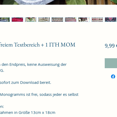
 freiem Textbereich + 1 ITH MOM
9,99 
m den Endpreis, keine Ausweisung der
TG.
 sofort zum Download bereit.
 Monogramms ist frei, sodass jeder es selbst
en:
n Rahmen in Größe 13cm x 18cm