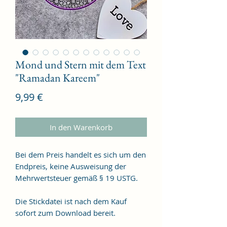
Mond und Stern mit dem Text
"Ramadan Kareem"
Preis
9,99 €
In den Warenkorb
Bei dem Preis handelt es sich um den
Endpreis, keine Ausweisung der
Mehrwertsteuer gemäß § 19 USTG.
Die Stickdatei ist nach dem Kauf
sofort zum Download bereit.