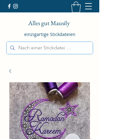
Alles gut Mausily
einzigartige Stickdateien