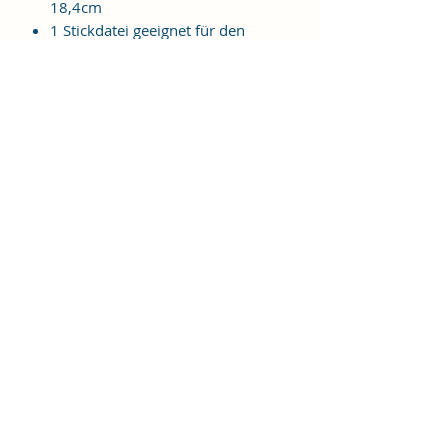
18,4cm
1 Stickdatei geeignet für den
Rahmen in Größe 20cm x 28cm
Folgende Formate sind im Ordner
enthalten:
JEF, EXP, VIP, VP3, HUS, PES, XXX,
DST
Weitere Formate sind auf
Anfrage möglich.
ES HANDELT SICH BEI DIESEM
ARTIKEL UM EINE DIGITALE
STICKDATEI, NICHT UM EIN
FERTIGES PRODUKT!
Nutzungsbedingungen