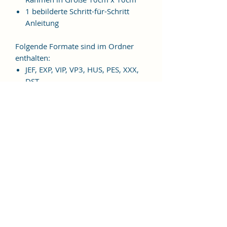
1 bebilderte Schritt-für-Schritt
Anleitung
Folgende Formate sind im Ordner
enthalten:
JEF, EXP, VIP, VP3, HUS, PES, XXX,
DST
Weitere Formate sind auf
Anfrage möglich.
ES HANDELT SICH BEI DIESEM
ARTIKEL UM EINE DIGITALE
STICKDATEI, NICHT UM EIN
FERTIGES PRODUKT!
Nutzungsbedingungen