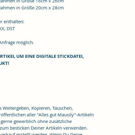
n Rahmen in Größe 16cm x 26cm
n Rahmen in Größe 20cm x 28cm
r enthalten:
XXX, DST
frage möglich.
RTIKEL UM EINE DIGITALE STICKDATEI,
UKT!
as Weitergeben, Kopieren, Tauschen,
ffentlichen aller "Alles gut Mausily"-Artikeln
er gerne gewerblich ohne zusätzliche
 zum besticken Deiner Artikeln verwenden.
verkauf erstellt werden. Wenn Du Deine